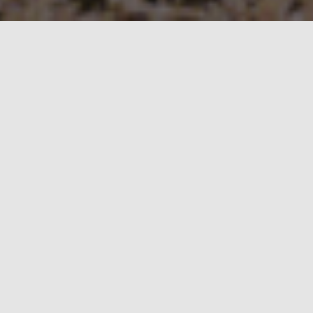
Kuvat: Taneli
Niinimäki AKK
SM Imatra Ralli 22.-23.5.2026
Vuoden 2026 SM sarjan kesäkausi avataan